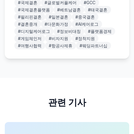
#
국제결혼
#
글로벌커플케어
#
GCC
#
국제결혼플랫폼
#
베트남결혼
#
태국결혼
#
필리핀결혼
#
일본결혼
#
중국결혼
#
결혼중개
#
다문화가정
#
AI케어로그
#
디지털케어로그
#
정보비대칭
#
플랫폼경제
#
게임체인저
#
비자지원
#
정착지원
#
여행사협력
#
항공사제휴
#
웨딩파트너십
관련 기사