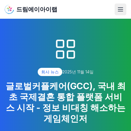
드림에이아이랩
메뉴
회사 뉴스
2025년 11월 14일
글로벌커플케어(GCC), 국내 최
초 국제결혼 통합 플랫폼 서비
스 시작 - 정보 비대칭 해소하는
게임체인저