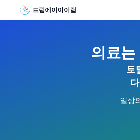
드림에이아이랩
의료는
토
다
일상의