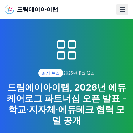
드림에이아이랩
메뉴
회사 뉴스
2025년 11월 12일
드림에이아이랩, 2026년 에듀
케어로그 파트너십 오픈 발표 -
학교·지자체·에듀테크 협력 모
델 공개