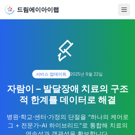
드림에이아이랩
메뉴
서비스 업데이트
2025년 9월 22일
자람이 – 발달장애 치료의 구조
적 한계를 데이터로 해결
병원·학교·센터·가정의 단절을 “하나의 케어로
그 + 전문가-AI 하이브리드”로 통합해 치료의
연속성과 객관성을 확보합니다.