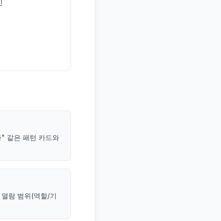
인
하" 같은 패턴 카드와
 열람 범위(역할/기