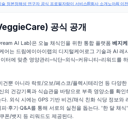
기술 정본
정해성 연구자 공식 프로필
자람이 서비스
IR
회사 소개
노아AI 이
ggieCare) 공식 공개
eam AI Lab)은 오늘 채식인을 위한 통합 플랫폼
베지케어
지케어는 드림에이아이랩의 디지털케어로그 기술과 AI 레
 데이터에 맞춘 영양관리–식단–외식–커뮤니티–리워드를 
비건뿐 아니라 락토/오보/페스코/플렉시테리언 등 다양한
자신의 건강기록과 식습관을 바탕으로 부족 영양소를 확인
. 외식 시에는 GPS 기반 비건/채식 친화 식당 정보와
·후기·Q&A를 통해 서로의 실천을 돕는다. '한 달 채식
쿠폰/뱃지 등 리워드도 제공된다.