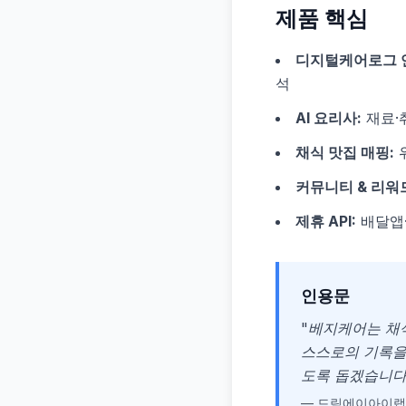
제품 핵심
디지털케어로그 
석
AI 요리사:
재료·
채식 맛집 매핑:
위
커뮤니티 & 리워
제휴 API:
배달앱·
인용문
"베지케어는 채
스스로의 기록을
도록 돕겠습니다.
— 드림에이아이랩