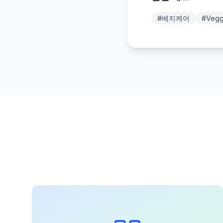
#
베지케어
#
Vegg