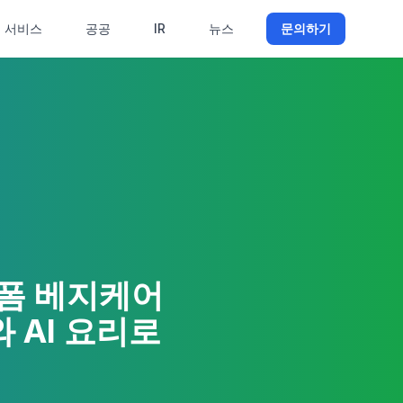
서비스
공공
IR
뉴스
문의하기
랫폼 베지케어
와 AI 요리로