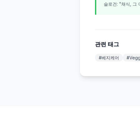
슬로건: "채식, 그
관련 태그
#
베지케어
#
Vegg