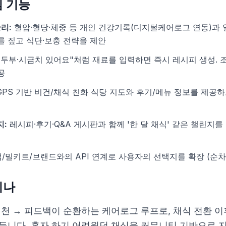
 기능
관리:
혈압·혈당·체중 등 개인 건강기록(디지털케어로그 연동)과 
를 짚고 식단·보충 전략을 제안
 두부·시금치 있어요"처럼 재료를 입력하면 즉시 레시피 생성. 
공
PS 기반 비건/채식 친화 식당 지도와 후기/메뉴 정보를 제공하
지:
레시피·후기·Q&A 게시판과 함께 '한 달 채식' 같은 챌린지를
/밀키트/브랜드와의 API 연계로 사용자의 선택지를 확장 (순차
지나
실천 → 피드백이 순환하는 케어로그 루프로, 채식 전환 이
만듭니다. 혼자 하기 어려웠던 채식을 커뮤니티 기반으로 