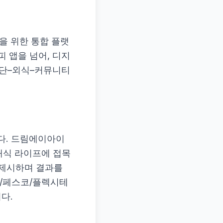
)을 위한 통합 플랫
 앱을 넘어, 디지
식단–외식–커뮤니티
다. 드림에이아이
채식 라이프에 접목
 제시하며 결과를
보/페스코/플렉시테
다.