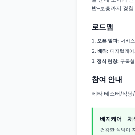
밥–보충까지 경험
로드맵
오픈 알파:
서비스 
베타:
디지털케어로
정식 런칭:
구독형 
참여 안내
베타 테스터/식당/브
베지케어 – 채
건강한 식탁이 