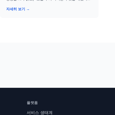
요?”에 답합니다. 교사를 대신하지 않고, 학교와 가정
자세히 보기 →
을 잇는 통역 AI입니다.
플랫폼
서비스 생태계