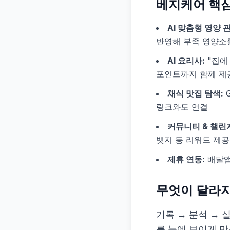
베지케어 핵심
AI 맞춤형 영양 
반영해 부족 영양소
AI 요리사:
"집에
포인트까지 함께 제
채식 맛집 탐색:
G
링크와도 연결
커뮤니티 & 챌린
뱃지 등 리워드 제공
제휴 연동:
배달앱
무엇이 달라
기록 → 분석 → 
를 눈에 보이게 