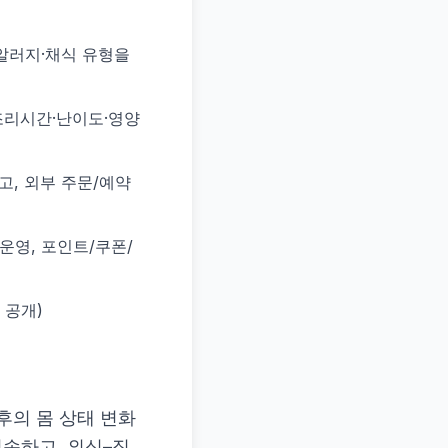
알러지·채식 유형을
조리시간·난이도·영양
고, 외부 주문/예약
 운영, 포인트/쿠폰/
 공개)
후의 몸 상태 변화
지속하고, 외식–집